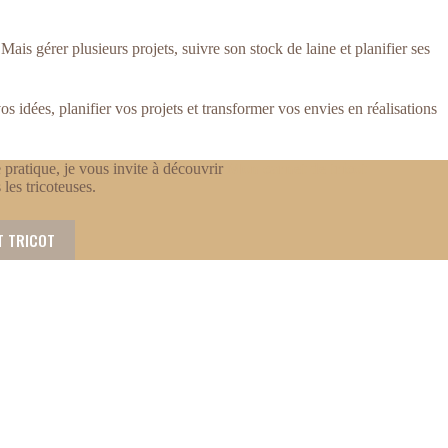
 Mais gérer plusieurs projets, suivre son stock de laine et planifier ses
 idées, planifier vos projets et transformer vos envies en réalisations
pratique, je vous invite à découvrir
Mon carnet de tricot
 les tricoteuses.
T TRICOT