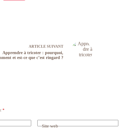
ARTICLE
SUIVANT
Apprendre à tricoter : pourquoi,
ment et est-ce que c’est ringard ?
ec
*
Site web