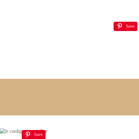
Save
Save