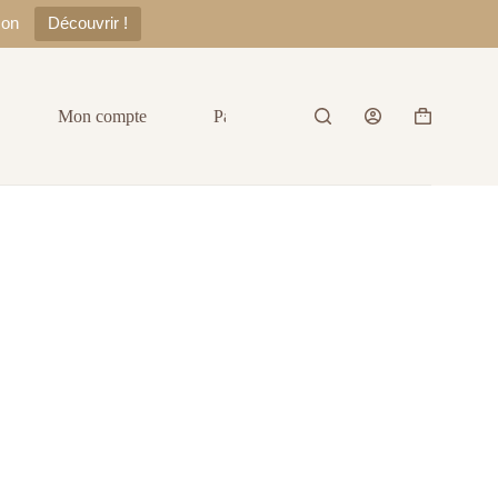
zon
Découvrir !
Mon compte
Panier
Contact
A prop
Panier
d’achat