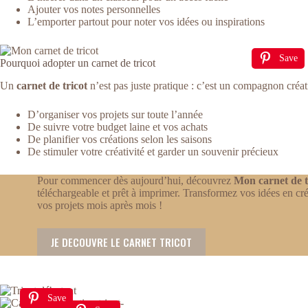
Ajouter vos notes personnelles
L’emporter partout pour noter vos idées ou inspirations
Save
Pourquoi adopter un carnet de tricot
Un
carnet de tricot
n’est pas juste pratique : c’est un compagnon créat
D’organiser vos projets sur toute l’année
De suivre votre budget laine et vos achats
De planifier vos créations selon les saisons
De stimuler votre créativité et garder un souvenir précieux
Pour commencer dès aujourd’hui, découvrez
Mon carnet de t
téléchargeable et prêt à imprimer. Transformez vos idées en cré
vos projets mois après mois !
JE DECOUVRE LE CARNET TRICOT
Save