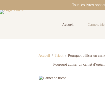
Tous les livres sont
Passer
au
contenu
Accueil
Carnets tric
Accueil
/
Tricot
/
Pourquoi utiliser un carne
Pourquoi utiliser un carnet d’organi