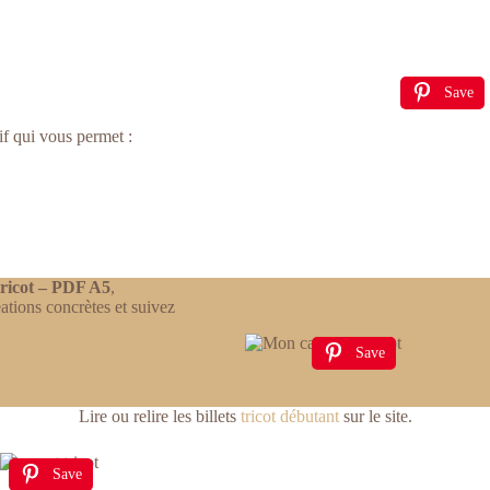
Save
if qui vous permet :
ricot – PDF A5
,
ations concrètes et suivez
Save
Lire ou relire les billets
tricot débutant
sur le site.
Save