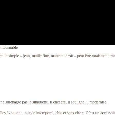
ontournable
enue simple – jean, maille fine, manteau droit – peut être totalement tra
ne surcharge pas la silhouette. Il encadre, il souligne, il modernise.
les évoquent un style intemporel, chic et sans effort. C’est un accessoir