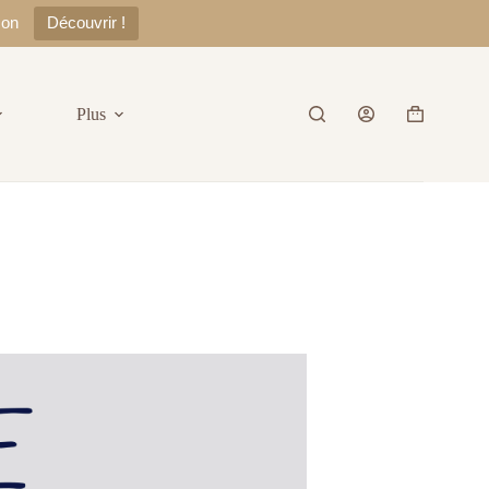
zon
Découvrir !
Plus
Panier
d’achat