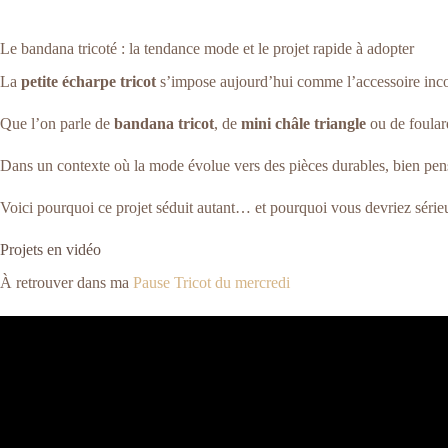
Le bandana tricoté : la tendance mode et le projet rapide à adopter
La
petite écharpe tricot
s’impose aujourd’hui comme l’accessoire inconto
Que l’on parle de
bandana tricot
, de
mini châle triangle
ou de foulard
Dans un contexte où la mode évolue vers des pièces durables, bien pensées
Voici pourquoi ce projet séduit autant… et pourquoi vous devriez série
Projets en vidéo
À retrouver dans ma
Pause Tricot du mercredi