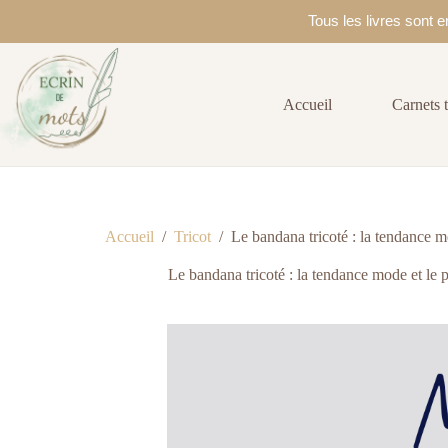
Tous les livres sont
Passer
au
contenu
Accueil
Carnets t
Accueil
/
Tricot
/
Le bandana tricoté : la tendance mo
Le bandana tricoté : la tendance mode et le p