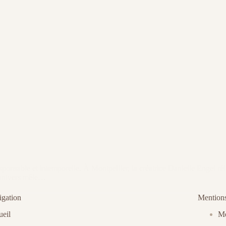
ponsable et intemporelle. À Montpellier, la créatrice Danielle Engel réi
n univers mêle…
gation
Mentions
eil
Me