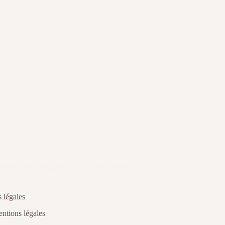
nvente cette élégance à travers des pièces en
 légales
ntions légales