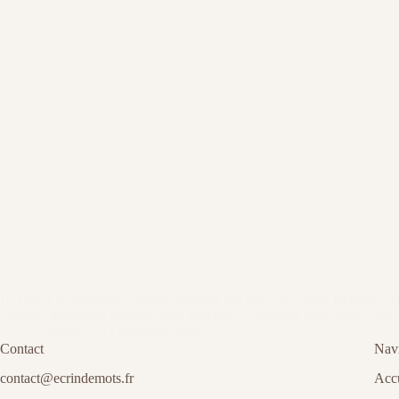
Le chic à la française s’incarne aujourd’hui dans une mode élégante, res
matières naturelles, coupées avec précision et pensées pour durer. So
Corinne
12 décembre 2025
Contact
Navi
contact@ecrindemots.fr
Accu