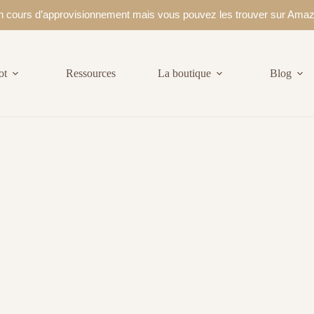
 en cours d’approvisionnement mais vous pouvez les trouver sur Ama
ot
Ressources
La boutique
Blog
lle Engel