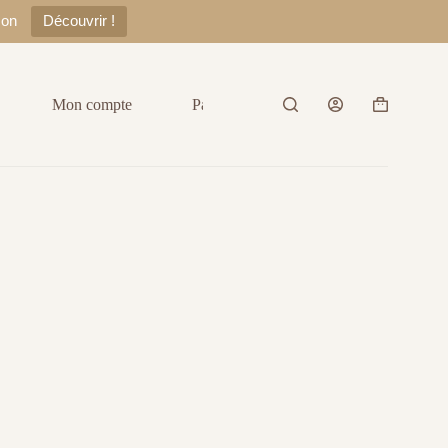
zon
Découvrir !
Mon compte
Panier
Contact
A prop
Panier
d’achat