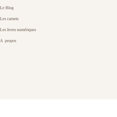
Le Blog
Les carnets
Les livres numériques
A propos
Mentions légales
Mentions légales
Copyright © 2026 - {corinne-ducasse}.