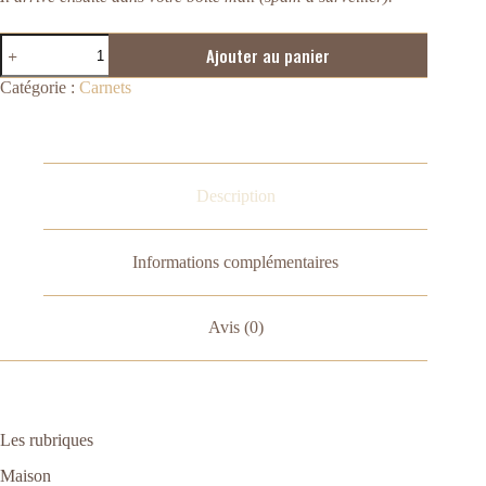
quantité
Ajouter au panier
de
Le
Catégorie :
Carnets
carnet
d'avril
Description
Informations complémentaires
Avis (0)
Les rubriques
Maison